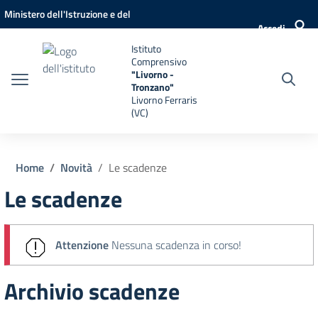
Vai ai contenuti
Vai al menu di navigazione
Vai al footer
Ministero dell'Istruzione e del
Accedi
Merito
Istituto
Comprensivo
"Livorno -
Tronzano"
Livorno Ferraris
(VC)
Home
Novità
Le scadenze
Le scadenze
Attenzione
Nessuna scadenza in corso!
Archivio scadenze