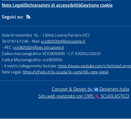
Note Legali
Dichiarazioni di accessibilità
Gestione cookie
Seguici su:
Viale IV novembre 16,
-
13046 Livorno Ferraris (VC)
Tel 016147236
- Mail:
vcic80500n@istruzione.it
- PEC:
vcic80500n@pec.istruzione.it
Codice meccanografico: VCIC80500N
- C.F. 93005220020
Codice Meccanografico: vcic80500n
- Il nostro collegamento Youtube:
https://www.youtube.com/c/IstitutoCompre
Note Legali:
https://iclf.edu.it/la-scuola/le-carte/66-note-legali
Concept & Design by
Designers Italia
Sito web realizzato con CMS
SCUOLASTICO