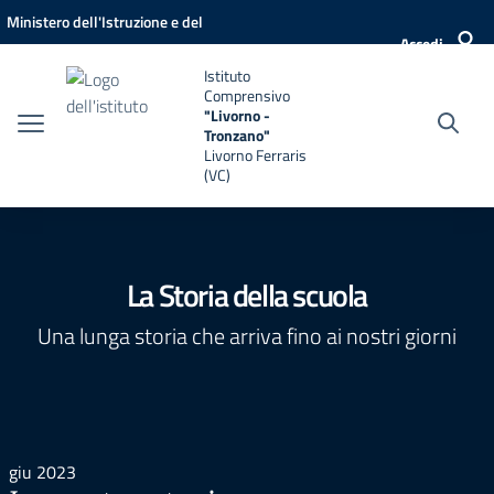
Vai ai contenuti
Vai al menu di navigazione
Vai al footer
Ministero dell'Istruzione e del
Accedi
Merito
Istituto
Comprensivo
"Livorno -
Tronzano"
Livorno Ferraris
(VC)
La Storia della scuola
Una lunga storia che arriva fino ai nostri giorni
giu 2023