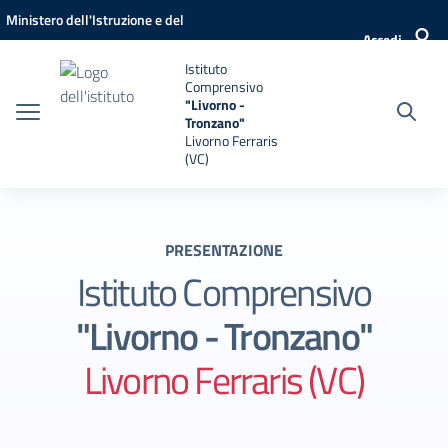
Vai ai contenuti
Vai al menu di navigazione
Vai al footer
Ministero dell'Istruzione e del
Accedi
Merito
Istituto
Comprensivo
"Livorno -
Tronzano"
Livorno Ferraris
(VC)
PRESENTAZIONE
Istituto Comprensivo
"Livorno - Tronzano"
Livorno Ferraris (VC)