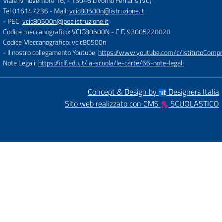
Viale IV novembre 16,
-
13046 Livorno Ferraris (VC)
Tel 016147236
- Mail:
vcic80500n@istruzione.it
- PEC:
vcic80500n@pec.istruzione.it
Codice meccanografico: VCIC80500N
- C.F. 93005220020
Codice Meccanografico: vcic80500n
- Il nostro collegamento Youtube:
https://www.youtube.com/c/IstitutoCompre
Note Legali:
https://iclf.edu.it/la-scuola/le-carte/66-note-legali
Concept & Design by
Designers Italia
Sito web realizzato con CMS
SCUOLASTICO