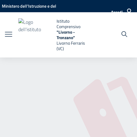
Vai ai contenuti
Vai al menu di navigazione
Vai al footer
Ministero dell'Istruzione e del
Accedi
Merito
Istituto
Comprensivo
"Livorno -
Tronzano"
Livorno Ferraris
(VC)