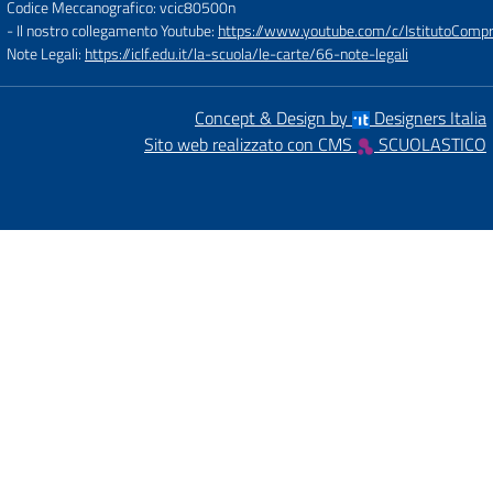
Codice Meccanografico: vcic80500n
- Il nostro collegamento Youtube:
https://www.youtube.com/c/IstitutoCompre
Note Legali:
https://iclf.edu.it/la-scuola/le-carte/66-note-legali
Concept & Design by
Designers Italia
Sito web realizzato con CMS
SCUOLASTICO