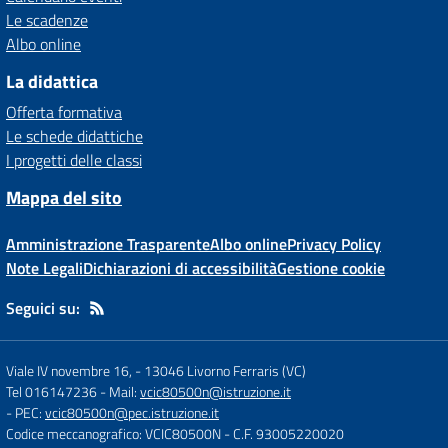
Le scadenze
Albo online
La didattica
Offerta formativa
Le schede didattiche
I progetti delle classi
Mappa del sito
Amministrazione Trasparente
Albo online
Privacy Policy
Note Legali
Dichiarazioni di accessibilità
Gestione cookie
Seguici su:
Viale IV novembre 16,
-
13046 Livorno Ferraris (VC)
Tel 016147236
- Mail:
vcic80500n@istruzione.it
- PEC:
vcic80500n@pec.istruzione.it
Codice meccanografico: VCIC80500N
- C.F. 93005220020