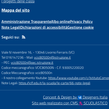
I progetti delle classi
Mappa del sito
Amministrazione Trasparente
Albo online
Privacy Policy
Note Legali
Dichiarazioni di accessibilità
Gestione cookie
Seguici su:
Viale IV novembre 16,
-
13046 Livorno Ferraris (VC)
Tel 016147236
- Mail:
vcic80500n@istruzione.it
- PEC:
vcic80500n@pec.istruzione.it
Codice meccanografico: VCIC80500N
- C.F. 93005220020
Codice Meccanografico: vcic80500n
- Il nostro collegamento Youtube:
https://www.youtube.com/c/IstitutoCompre
Note Legali:
https://iclf.edu.it/la-scuola/le-carte/66-note-legali
Concept & Design by
Designers Italia
Sito web realizzato con CMS
SCUOLASTICO