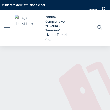
Vai ai contenuti
Vai al menu di navigazione
Vai al footer
Ministero dell'Istruzione e del
Accedi
Merito
Istituto
Comprensivo
"Livorno -
Tronzano"
Livorno Ferraris
(VC)