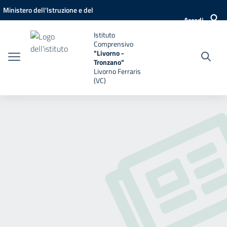
Vai ai contenuti
Vai al menu di navigazione
Vai al footer
Ministero dell'Istruzione e del
Accedi
Merito
Istituto
Comprensivo
"Livorno -
Tronzano"
Livorno Ferraris
(VC)