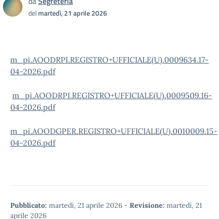
da
Segreteria
del
martedì, 21 aprile 2026
m_pi.AOODRPI.REGISTRO+UFFICIALE(U).0009634.17-
04-2026.pdf
m_pi.AOODRPI.REGISTRO+UFFICIALE(U).0009509.16-
04-2026.pdf
m_pi.AOODGPER.REGISTRO+UFFICIALE(U).0010009.15-
04-2026.pdf
Pubblicato:
martedì, 21 aprile 2026
-
Revisione:
martedì, 21
aprile 2026