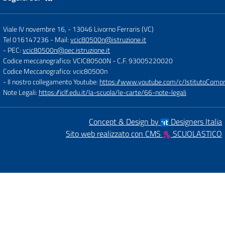
Viale IV novembre 16,
-
13046 Livorno Ferraris (VC)
Tel 016147236
- Mail:
vcic80500n@istruzione.it
- PEC:
vcic80500n@pec.istruzione.it
Codice meccanografico: VCIC80500N
- C.F. 93005220020
Codice Meccanografico: vcic80500n
- Il nostro collegamento Youtube:
https://www.youtube.com/c/IstitutoCompre
Note Legali:
https://iclf.edu.it/la-scuola/le-carte/66-note-legali
Concept & Design by
Designers Italia
Sito web realizzato con CMS
SCUOLASTICO