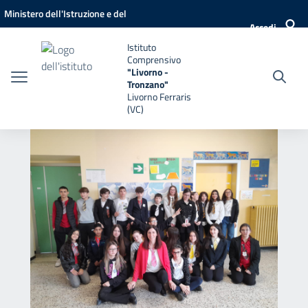
Vai ai contenuti
Vai al menu di navigazione
Vai al footer
Ministero dell'Istruzione e del
Accedi
Merito
Istituto
Comprensivo
"Livorno -
Tronzano"
Livorno Ferraris
(VC)