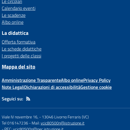
Le circolari
Calendario eventi
Le scadenze
Albo online
La didattica
Offerta formativa
Le schede didattiche
I progetti delle classi
Mappa del sito
Amministrazione Trasparente
Albo online
Privacy Policy
Note Legali
Dichiarazioni di accessibilità
Gestione cookie
Seguici su:
Viale IV novembre 16,
-
13046 Livorno Ferraris (VC)
Tel 016147236
- Mail:
vcic80500n@istruzione.it
- PEC:
vcic80500n@pec.istruzione.it