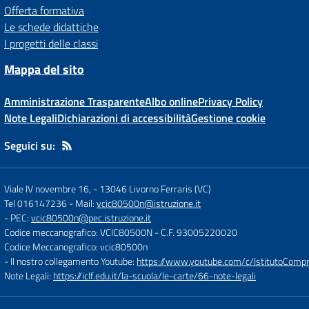
Offerta formativa
Le schede didattiche
I progetti delle classi
Mappa del sito
Amministrazione Trasparente
Albo online
Privacy Policy
Note Legali
Dichiarazioni di accessibilità
Gestione cookie
Seguici su:
Viale IV novembre 16,
-
13046 Livorno Ferraris (VC)
Tel 016147236
- Mail:
vcic80500n@istruzione.it
- PEC:
vcic80500n@pec.istruzione.it
Codice meccanografico: VCIC80500N
- C.F. 93005220020
Codice Meccanografico: vcic80500n
- Il nostro collegamento Youtube:
https://www.youtube.com/c/IstitutoCompre
Note Legali:
https://iclf.edu.it/la-scuola/le-carte/66-note-legali