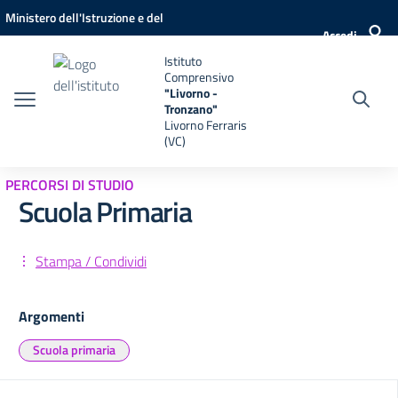
Vai ai contenuti
Vai al menu di navigazione
Vai al footer
Ministero dell'Istruzione e del
Accedi
Merito
Istituto
Comprensivo
"Livorno -
Tronzano"
Livorno Ferraris
(VC)
PERCORSI DI STUDIO
Scuola Primaria
Stampa / Condividi
Argomenti
Scuola primaria