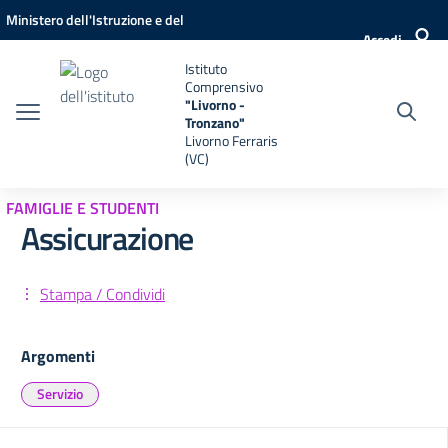
Vai ai contenuti
Vai al menu di navigazione
Vai al footer
Ministero dell'Istruzione e del
Accedi
Merito
Istituto
Comprensivo
"Livorno -
Tronzano"
Livorno Ferraris
(VC)
FAMIGLIE E STUDENTI
Assicurazione
Stampa / Condividi
Argomenti
Servizio