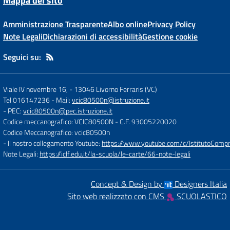
Mappa del sito
Amministrazione Trasparente
Albo online
Privacy Policy
Note Legali
Dichiarazioni di accessibilità
Gestione cookie
Seguici su:
Viale IV novembre 16,
-
13046 Livorno Ferraris (VC)
Tel 016147236
- Mail:
vcic80500n@istruzione.it
- PEC:
vcic80500n@pec.istruzione.it
Codice meccanografico: VCIC80500N
- C.F. 93005220020
Codice Meccanografico: vcic80500n
- Il nostro collegamento Youtube:
https://www.youtube.com/c/IstitutoCompre
Note Legali:
https://iclf.edu.it/la-scuola/le-carte/66-note-legali
Concept & Design by
Designers Italia
Sito web realizzato con CMS
SCUOLASTICO