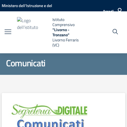
Vai ai contenuti
Vai al menu di navigazione
Vai al footer
Ministero dell'Istruzione e del
Accedi
Merito
Istituto
Comprensivo
"Livorno -
Tronzano"
Livorno Ferraris
(VC)
Comunicati