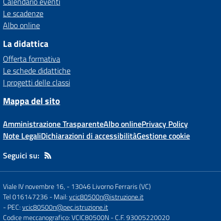
Calendario eventi
Le scadenze
Albo online
La didattica
Offerta formativa
Le schede didattiche
I progetti delle classi
Mappa del sito
Amministrazione Trasparente
Albo online
Privacy Policy
Note Legali
Dichiarazioni di accessibilità
Gestione cookie
Seguici su:
Viale IV novembre 16,
-
13046 Livorno Ferraris (VC)
Tel 016147236
- Mail:
vcic80500n@istruzione.it
- PEC:
vcic80500n@pec.istruzione.it
Codice meccanografico: VCIC80500N
- C.F. 93005220020