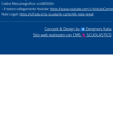
Codice Meccanografico: vcic80500n
- Il nostro collegamento Youtube:
https://www.youtube.com/c/IstitutoCompre
Note Legali:
https://iclf.edu.it/la-scuola/le-carte/66-note-legali
Concept & Design by
Designers Italia
Sito web realizzato con CMS
SCUOLASTICO