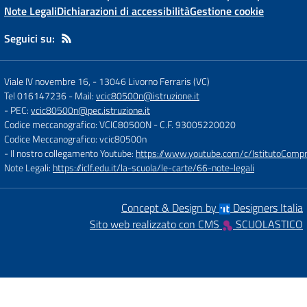
Note Legali
Dichiarazioni di accessibilità
Gestione cookie
Seguici su:
Viale IV novembre 16,
-
13046 Livorno Ferraris (VC)
Tel 016147236
- Mail:
vcic80500n@istruzione.it
- PEC:
vcic80500n@pec.istruzione.it
Codice meccanografico: VCIC80500N
- C.F. 93005220020
Codice Meccanografico: vcic80500n
- Il nostro collegamento Youtube:
https://www.youtube.com/c/IstitutoCompre
Note Legali:
https://iclf.edu.it/la-scuola/le-carte/66-note-legali
Concept & Design by
Designers Italia
Sito web realizzato con CMS
SCUOLASTICO