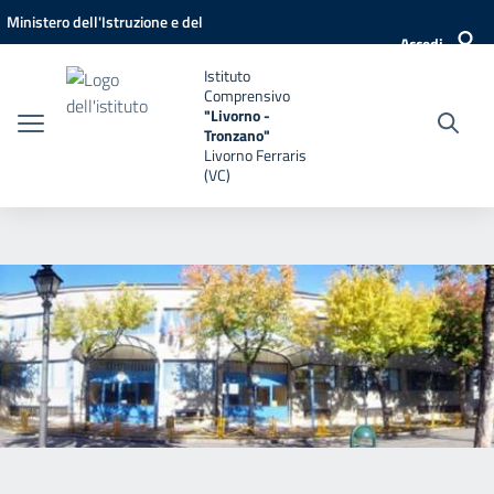
Vai ai contenuti
Vai al menu di navigazione
Vai al footer
Ministero dell'Istruzione e del
Accedi
Merito
Istituto
Comprensivo
"Livorno -
Tronzano"
Livorno Ferraris
(VC)