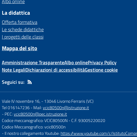
Albo online
La didattica
Offerta formativa
Le schede didattiche
I progetti delle classi
Mappa del sito
Amministrazione Trasparente
Albo online
Privacy Policy
Note Legali
Dichiarazioni di accessibilità
Gestione cookie
Seguici su:
Viale IV novembre 16,
-
13046 Livorno Ferraris (VC)
Tel 016147236
- Mail:
vcic80500n@istruzione.it
- PEC:
vcic80500n@pec.istruzione.it
Codice meccanografico: VCIC80500N
- C.F. 93005220020
Codice Meccanografico: vcic80500n
- Il nostro collegamento Youtube:
https://www.youtube.com/c/IstitutoCompre