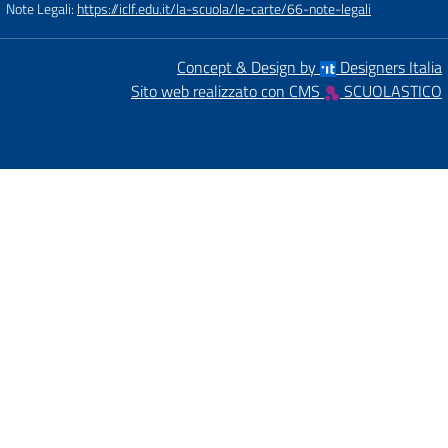
Note Legali:
https://iclf.edu.it/la-scuola/le-carte/66-note-legali
Concept & Design by
Designers Italia
Sito web realizzato con CMS
SCUOLASTICO