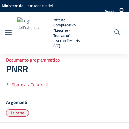
Vai ai contenuti
Vai al menu di navigazione
Vai al footer
Ministero dell'Istruzione e del
Accedi
Merito
Istituto
Comprensivo
"Livorno -
Tronzano"
Livorno Ferraris
(VC)
Documento programmatico
PNRR
Stampa / Condividi
Argomenti
Le carte