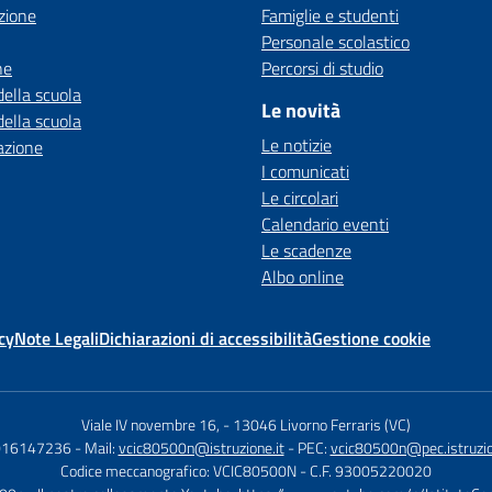
zione
Famiglie e studenti
Personale scolastico
ne
Percorsi di studio
della scuola
Le novità
della scuola
Le notizie
azione
I comunicati
Le circolari
Calendario eventi
Le scadenze
Albo online
cy
Note Legali
Dichiarazioni di accessibilità
Gestione cookie
Viale IV novembre 16,
-
13046 Livorno Ferraris (VC)
 016147236
- Mail:
vcic80500n@istruzione.it
- PEC:
vcic80500n@pec.istruzio
Codice meccanografico: VCIC80500N
- C.F. 93005220020