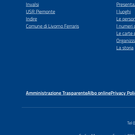
Invalsi
Presenta
USR Piemonte
I luoghi
Indire
Le perso
Comune di Livorno Ferraris
I numeri 
Le carte 
Organizz
La storia
Amministrazione Trasparente
Albo online
Privacy Poli
Tel