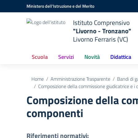
Vai ai contenuti
Vai al menu di navigazione
Vai al footer
Ministero dell'Istruzione e del Merito
Istituto Comprensivo
"Livorno - Tronzano"
Livorno Ferraris (VC)
Scuola
Servizi
Novità
Didattica
Home
Amministrazione Trasparente
Bandi di g
Composizione della commissione giudicatrice e i c
Composizione della comm
componenti
Riferimenti normativi: