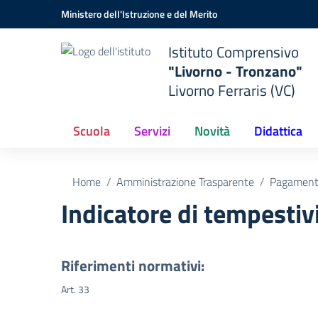
Vai ai contenuti
Vai al menu di navigazione
Vai al footer
Ministero dell'Istruzione e del Merito
Istituto Comprensivo
"Livorno - Tronzano"
Livorno Ferraris (VC)
Scuola
Servizi
Novità
Didattica
Home
Amministrazione Trasparente
Pagamenti
Indicatore di tempesti
Riferimenti normativi:
Art. 33