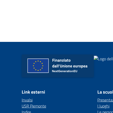
Link esterni
La scuo
Invalsi
Presenta
USR Piemonte
I luoghi
Indire
Le perso