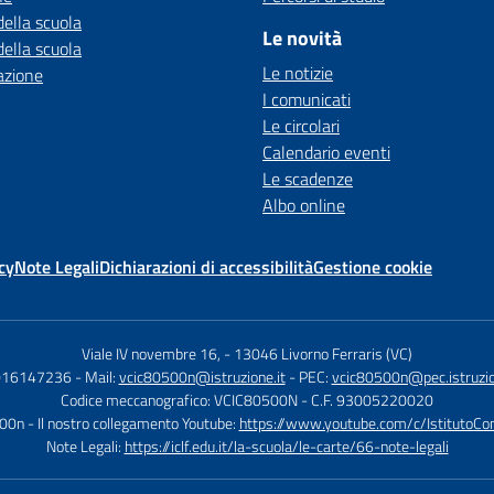
della scuola
Le novità
della scuola
Le notizie
azione
I comunicati
Le circolari
Calendario eventi
Le scadenze
Albo online
cy
Note Legali
Dichiarazioni di accessibilità
Gestione cookie
Viale IV novembre 16,
-
13046 Livorno Ferraris (VC)
 016147236
- Mail:
vcic80500n@istruzione.it
- PEC:
vcic80500n@pec.istruzio
Codice meccanografico: VCIC80500N
- C.F. 93005220020
500n
- Il nostro collegamento Youtube:
https://www.youtube.com/c/IstitutoCom
Note Legali:
https://iclf.edu.it/la-scuola/le-carte/66-note-legali