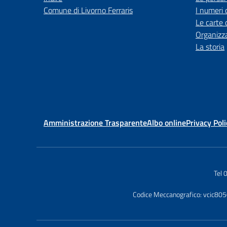
Comune di Livorno Ferraris
I numeri 
Le carte 
Organizz
La storia
Amministrazione Trasparente
Albo online
Privacy Poli
Tel
Codice Meccanografico: vcic80