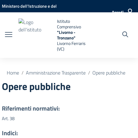
Vai ai contenuti
Vai al menu di navigazione
Vai al footer
Ministero dell'Istruzione e del
Accedi
Merito
Istituto
Comprensivo
"Livorno -
Tronzano"
Livorno Ferraris
(VC)
Home
Amministrazione Trasparente
Opere pubbliche
Opere pubbliche
Riferimenti normativi:
Art. 38
Indici: