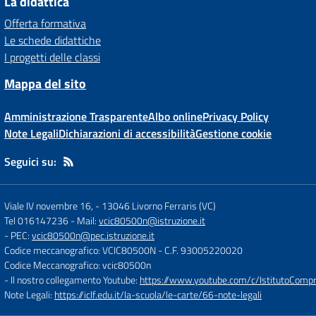
La didattica
Offerta formativa
Le schede didattiche
I progetti delle classi
Mappa del sito
Amministrazione Trasparente
Albo online
Privacy Policy
Note Legali
Dichiarazioni di accessibilità
Gestione cookie
Seguici su:
Viale IV novembre 16,
-
13046 Livorno Ferraris (VC)
Tel 016147236
- Mail:
vcic80500n@istruzione.it
- PEC:
vcic80500n@pec.istruzione.it
Codice meccanografico: VCIC80500N
- C.F. 93005220020
Codice Meccanografico: vcic80500n
- Il nostro collegamento Youtube:
https://www.youtube.com/c/IstitutoCompre
Note Legali:
https://iclf.edu.it/la-scuola/le-carte/66-note-legali