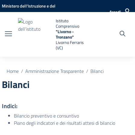
Vai ai contenuti
Vai al menu di navigazione
Vai al footer
Ministero dell'Istruzione e del
Accedi
Merito
Istituto
Comprensivo
"Livorno -
Tronzano"
Livorno Ferraris
(VC)
Home
Amministrazione Trasparente
Bilanci
Bilanci
Indici:
Bilancio preventivo e consuntivo
Piano degli indicatori e dei risultati attesi di bilancio