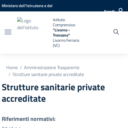
Vai ai contenuti
Vai al menu di navigazione
Vai al footer
Ministero dell'Istruzione e del
Accedi
Merito
Istituto
Comprensivo
"Livorno -
Tronzano"
Livorno Ferraris
(VC)
Home
Amministrazione Trasparente
Strutture sanitarie private accreditate
Strutture sanitarie private
accreditate
Riferimenti normativi: