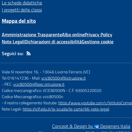
Le schede didattiche
I progetti delle classi
Mappa del sito
Amministrazione Trasparente
Albo online
Privacy Policy
Note Legali
Dichiarazioni di accessibilità
Gestione cookie
Seguici su:
Viale IV novembre 16,
-
13046 Livorno Ferraris (VC)
Tel 016147236
- Mail:
vcic80500n@istruzione.it
- PEC:
vcic80500n@pec.istruzione.it
Codice meccanografico: VCIC80500N
- C.F. 93005220020
Codice Meccanografico: vcic80500n
- Il nostro collegamento Youtube:
https://www.youtube.com/c/IstitutoCompre
Note Legali:
https://iclf.edu.it/la-scuola/le-carte/66-note-legali
Concept & Design by
Designers Italia