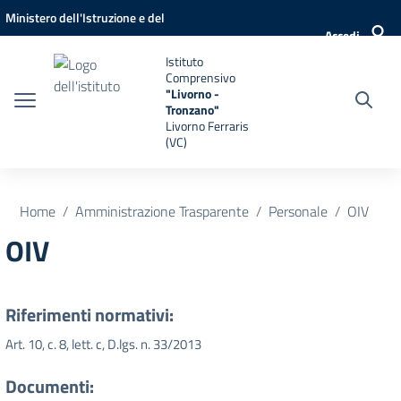
Vai ai contenuti
Vai al menu di navigazione
Vai al footer
Ministero dell'Istruzione e del
Accedi
Merito
Istituto
Comprensivo
"Livorno -
Tronzano"
Livorno Ferraris
(VC)
Home
Amministrazione Trasparente
Personale
OIV
OIV
Riferimenti normativi:
Art. 10, c. 8, lett. c, D.lgs. n. 33/2013
Documenti: