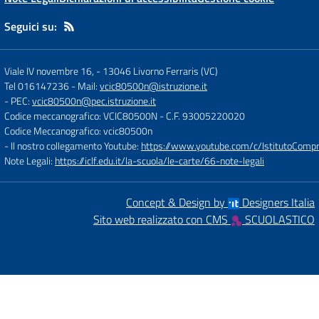
Seguici su:
Viale IV novembre 16,
-
13046 Livorno Ferraris (VC)
Tel 016147236
- Mail:
vcic80500n@istruzione.it
- PEC:
vcic80500n@pec.istruzione.it
Codice meccanografico: VCIC80500N
- C.F. 93005220020
Codice Meccanografico: vcic80500n
- Il nostro collegamento Youtube:
https://www.youtube.com/c/IstitutoCompre
Note Legali:
https://iclf.edu.it/la-scuola/le-carte/66-note-legali
Concept & Design by
Designers Italia
Sito web realizzato con CMS
SCUOLASTICO