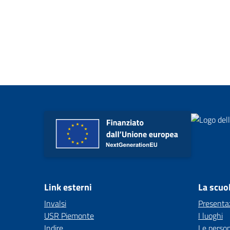
Link esterni
La scuo
Invalsi
Presenta
USR Piemonte
I luoghi
Indire
Le perso