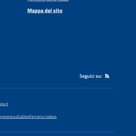
Mappa del sito
Seguici su:
ne.it
prensivoGalileoFerraris/videos