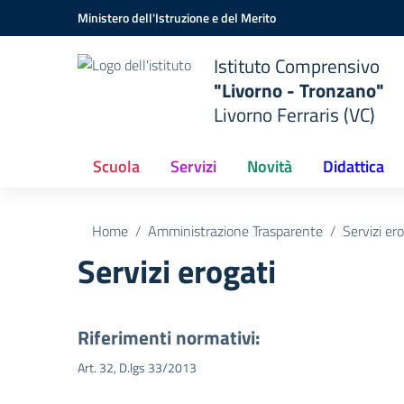
Vai ai contenuti
Vai al menu di navigazione
Vai al footer
Ministero dell'Istruzione e del Merito
Istituto Comprensivo
"Livorno - Tronzano"
Livorno Ferraris (VC)
Scuola
Servizi
Novità
Didattica
Home
Amministrazione Trasparente
Servizi er
Servizi erogati
Riferimenti normativi:
Art. 32, D.lgs 33/2013