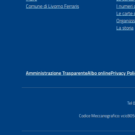
Comune di Livorno Ferraris
I numeri 
Le carte 
Organizz
La storia
Amministrazione Trasparente
Albo online
Privacy Poli
Tel
Codice Meccanografico: vcic80