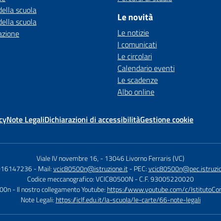
della scuola
Le novità
della scuola
Le notizie
azione
I comunicati
Le circolari
Calendario eventi
Le scadenze
Albo online
cy
Note Legali
Dichiarazioni di accessibilità
Gestione cookie
Viale IV novembre 16,
-
13046 Livorno Ferraris (VC)
 016147236
- Mail:
vcic80500n@istruzione.it
- PEC:
vcic80500n@pec.istruzio
Codice meccanografico: VCIC80500N
- C.F. 93005220020
500n
- Il nostro collegamento Youtube:
https://www.youtube.com/c/IstitutoCom
Note Legali:
https://iclf.edu.it/la-scuola/le-carte/66-note-legali