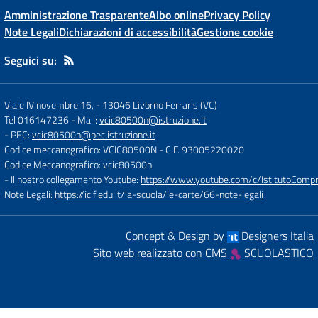
Amministrazione Trasparente
Albo online
Privacy Policy
Note Legali
Dichiarazioni di accessibilità
Gestione cookie
Seguici su:
Viale IV novembre 16,
-
13046 Livorno Ferraris (VC)
Tel 016147236
- Mail:
vcic80500n@istruzione.it
- PEC:
vcic80500n@pec.istruzione.it
Codice meccanografico: VCIC80500N
- C.F. 93005220020
Codice Meccanografico: vcic80500n
- Il nostro collegamento Youtube:
https://www.youtube.com/c/IstitutoCompre
Note Legali:
https://iclf.edu.it/la-scuola/le-carte/66-note-legali
Concept & Design by
Designers Italia
Sito web realizzato con CMS
SCUOLASTICO