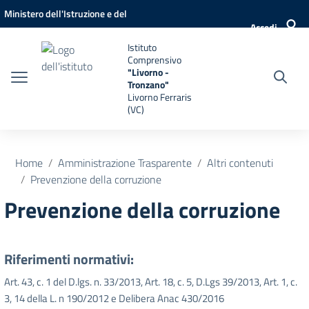
Vai ai contenuti
Vai al menu di navigazione
Vai al footer
Ministero dell'Istruzione e del
Accedi
Merito
Istituto
Comprensivo
"Livorno -
Tronzano"
Livorno Ferraris
(VC)
Home
Amministrazione Trasparente
Altri contenuti
Prevenzione della corruzione
Prevenzione della corruzione
Riferimenti normativi:
Art. 43, c. 1 del D.lgs. n. 33/2013, Art. 18, c. 5, D.Lgs 39/2013, Art. 1, c.
3, 14 della L. n 190/2012 e Delibera Anac 430/2016