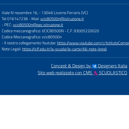
Viale IV novembre 16,
-
13046 Livorno Ferraris (VC)
Tel 016147236
- Mail:
vcic80500n@istruzione.it
- PEC:
vcic80500n@pec.istruzione.it
Codice meccanografico: VCIC80500N
- C.F. 93005220020
Codice Meccanografico: vcic80500n
- Il nostro collegamento Youtube:
https://www.youtube.com/c/IstitutoCompre
Note Legali:
https://iclf.edu.it/la-scuola/le-carte/66-note-legali
Concept & Design by
Designers Italia
Sito web realizzato con CMS
SCUOLASTICO