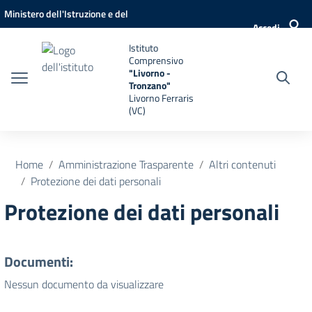
Vai ai contenuti
Vai al menu di navigazione
Vai al footer
Ministero dell'Istruzione e del
Accedi
Merito
Istituto
Comprensivo
"Livorno -
Tronzano"
Livorno Ferraris
(VC)
Home
Amministrazione Trasparente
Altri contenuti
Protezione dei dati personali
Protezione dei dati personali
Documenti:
Nessun documento da visualizzare